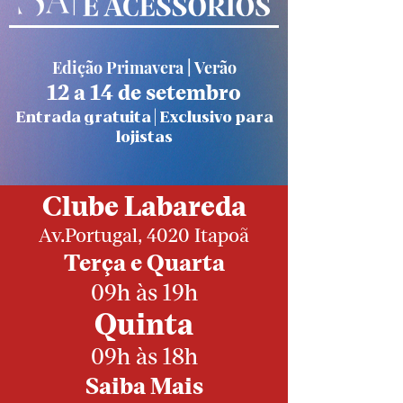
Edição Primavera | Verão
12 a 14 de setembro
Entrada gratuita | Exclusivo para
lojistas
Clube Labareda
Av.Portugal, 4020 Itapoã
Terça e Quarta
09h às 19h
Quinta
09h às 18h
Saiba Mais