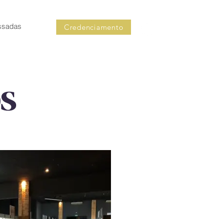
ssadas
Credenciamento
OS